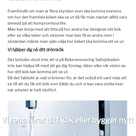
Framförallt om man är flera stycken som ska komma överens
om hur det framtida köket ska se ut då får man nästan alltid vara
beredd på att kompromissa lite.
Man kan börja med att titta på hur andra har designat sitt kök
eller se vilka idéer och visioner man kan få av andra men i
slutändan måste man själv välja hur köket ska komma att se ut.
Vi hjälper dig nå ditt drömkök
Det betyder dock inte att vi på Köksrenovering Saltsjöbaden
inte kan hjälpa till med att ge dig förslag, idéer eller vår vision av
hur ditt kök kan komma att se ut.
Då det faktiskt är vad vi brinner för, är det också ett sant nöje att
se till att du får ett kök som både du och vi kan vara stolta över
när arbetet är helt slutfört.
Vi renoverar ditt kök eller bygger nytt