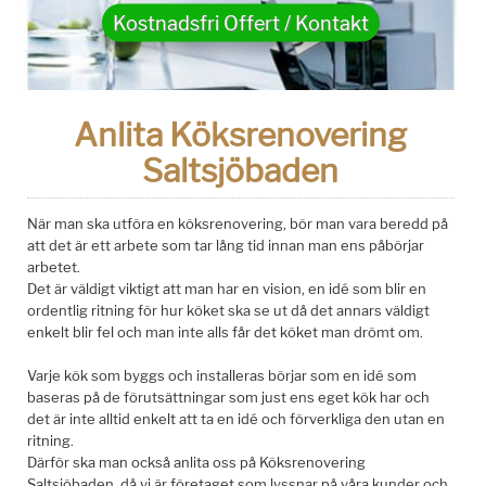
Kostnadsfri Offert / Kontakt
Anlita Köksrenovering
Saltsjöbaden
När man ska utföra en köksrenovering, bör man vara beredd på
att det är ett arbete som tar lång tid innan man ens påbörjar
arbetet.
Det är väldigt viktigt att man har en vision, en idé som blir en
ordentlig ritning för hur köket ska se ut då det annars väldigt
enkelt blir fel och man inte alls får det köket man drömt om.
Varje kök som byggs och installeras börjar som en idé som
baseras på de förutsättningar som just ens eget kök har och
det är inte alltid enkelt att ta en idé och förverkliga den utan en
ritning.
Därför ska man också anlita oss på Köksrenovering
Saltsjöbaden, då vi är företaget som lyssnar på våra kunder och